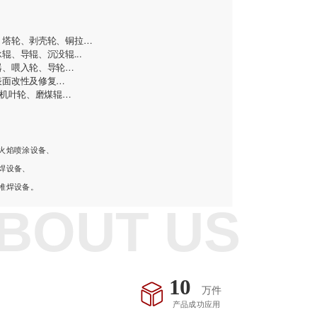
、塔轮、剥壳轮、铜拉…
辊、导辊、沉没辊...
器、喂入轮、导轮…
表面改性及修复…
风机叶轮、磨煤辊…
备
火焰喷涂设备、
焊设备、
堆焊设备。
BOUT US
10
万件
产品成功应用