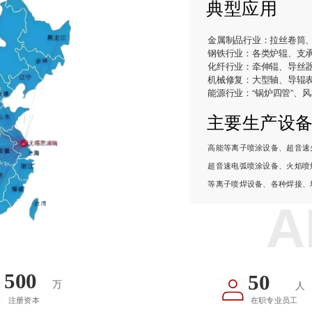
典型应用
金属制品行业：拉丝卷筒
钢铁行业：各类炉辊、支承
化纤行业：牵伸辊、导丝
机械修复：大型轴、导辊
能源行业：“锅炉四管”、
主要生产设
高能等离子喷涂设备、超音速
超音速电弧喷涂设备、火焰喷
等离子喷焊设备、各种焊接、
A
500
50
万
人
注册资本
在职专业员工