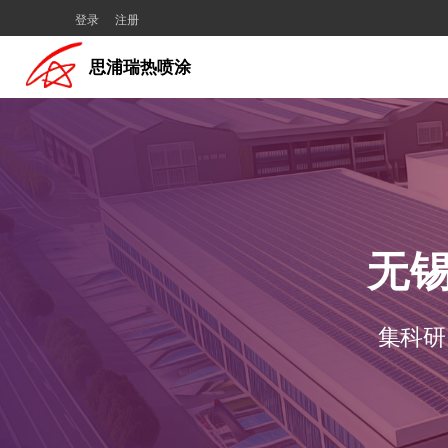
登录
注册
思浦瑞热喷涂
无
集科研