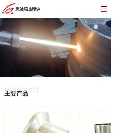
T
思浦瑞热喷涂
o
g
g
l
热喷涂技术研究
e
n
Research, development, and application of thermal
spraying technology
a
v
i
g
a
t
i
PRODUCT
o
主要产品
n