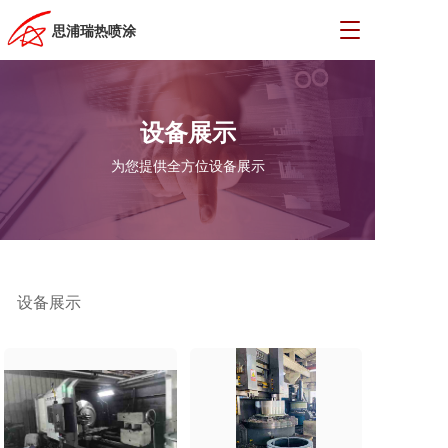
T
思浦瑞热喷涂
o
g
g
l
设备展示
e
n
为您提供全方位设备展示
a
v
i
g
a
t
i
设备展示
o
n