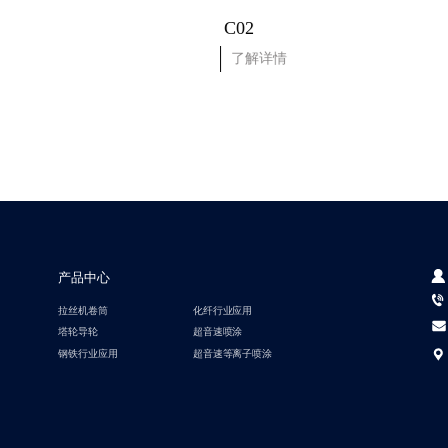
C02
了解详情
产品中心
拉丝机卷筒
化纤行业应用
塔轮导轮
超音速喷涂
钢铁行业应用
超音速等离子喷涂