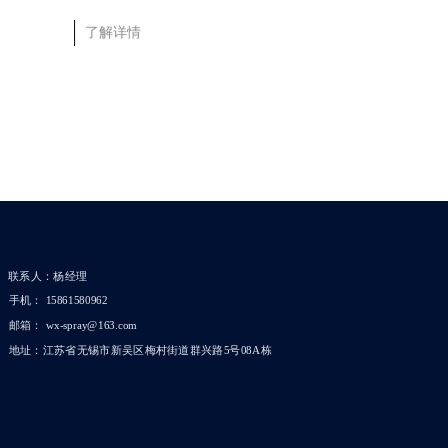
了解详情
了解详情
联系人：杨经理
手机： 15861580962
邮箱： wx-spray@163.com
地址：江苏省无锡市新吴区梅村街道群兴路5号08A栋