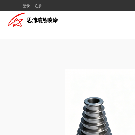
登录
注册
思浦瑞热喷涂