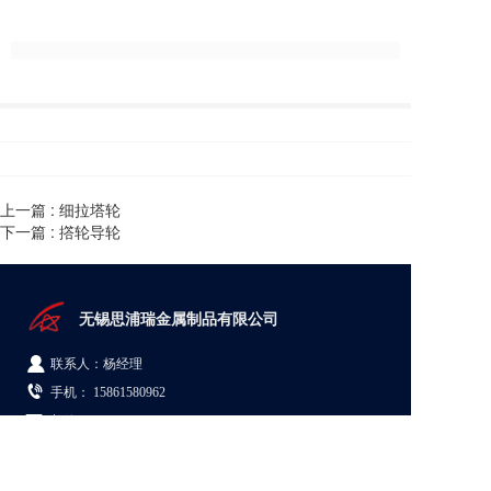
上一篇 :
细拉塔轮
下一篇 :
撘轮导轮
无锡思浦瑞金属制品有限公司  
联系人：杨经理
手机： 
15861580962
邮箱： wx-spray@163.com
地址：江苏省无锡市新吴区梅村街道群兴路5号08A栋