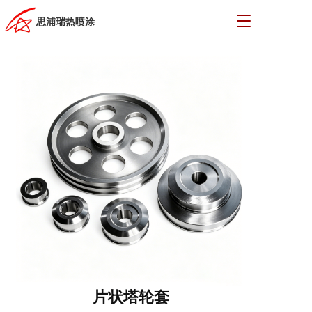
T
思浦瑞热喷涂
o
g
g
l
e
n
a
v
i
g
a
t
i
o
n
片状塔轮套