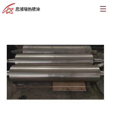
T
思浦瑞热喷涂
o
g
g
l
e
n
a
v
i
g
a
t
i
o
n