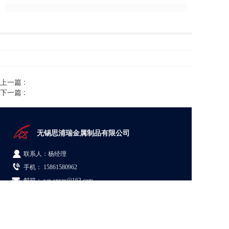
上一篇 :
下一篇 :
无锡思浦瑞金属制品有限公司  
联系人：杨经理
手机： 
15861580962
邮箱： wx-spray@163.com
地址：江苏省无锡市新吴区梅村街道群兴路5号08A栋
© Copyright 2026 无锡思浦瑞金属制品有限公司
苏ICP备19062884号-1