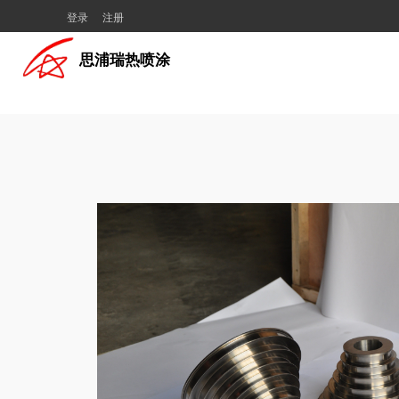
登录
注册
思浦瑞热喷涂