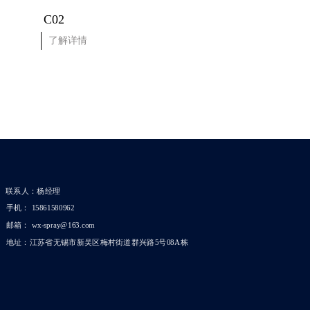
C02
了解详情
了解详情
联系人：杨经理
手机： 15861580962
邮箱： wx-spray@163.com
地址：江苏省无锡市新吴区梅村街道群兴路5号08A栋