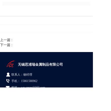
上一篇 :
下一篇 :
无锡思浦瑞金属制品有限公司  
联系人：杨经理
手机： 
15861580962
邮箱： wx-spray@163.com
地址：江苏省无锡市新吴区梅村街道群兴路5号08A栋
© Copyright 2026 无锡思浦瑞金属制品有限公司
苏ICP备19062884号-1