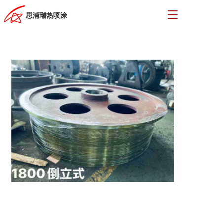
T
思浦瑞热喷涂
o
g
g
l
e
n
a
v
i
g
a
t
i
o
n