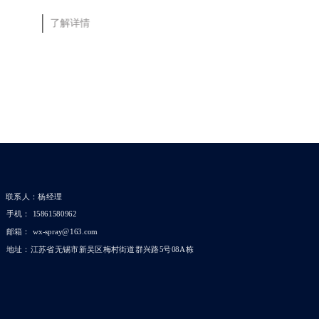
了解详情
了解详情
联系人：杨经理
手机： 15861580962
邮箱： wx-spray@163.com
地址：江苏省无锡市新吴区梅村街道群兴路5号08A栋