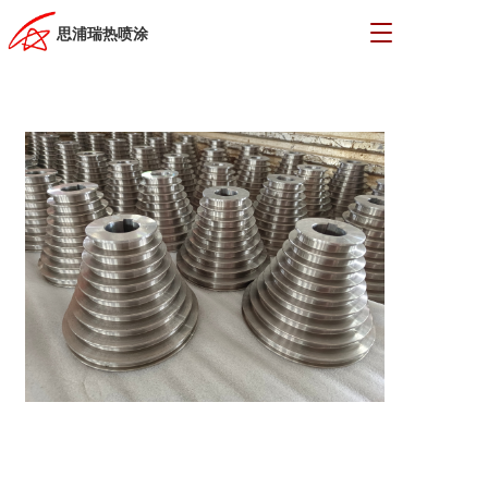
T
思浦瑞热喷涂
o
g
g
l
e
n
a
v
i
g
a
t
i
o
n