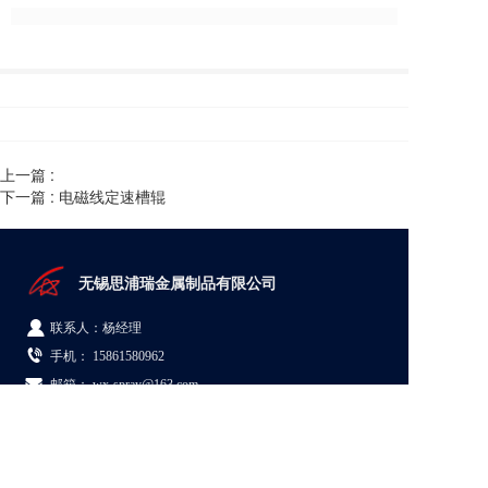
上一篇 :
下一篇 :
电磁线定速槽辊
无锡思浦瑞金属制品有限公司  
联系人：杨经理
手机： 
15861580962
邮箱： wx-spray@163.com
地址：江苏省无锡市新吴区梅村街道群兴路5号08A栋
© Copyright 2026 无锡思浦瑞金属制品有限公司
苏ICP备19062884号-1