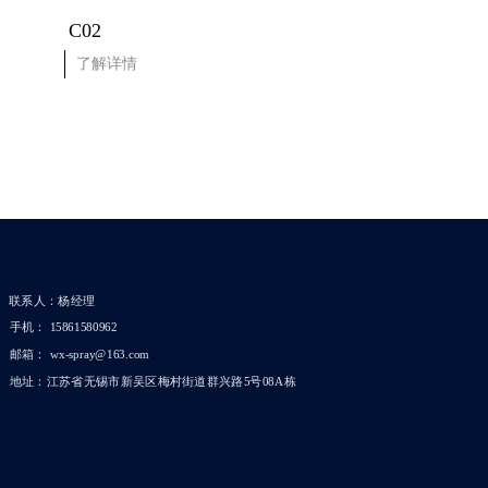
C02
了解详情
了解详情
联系人：杨经理
手机： 15861580962
邮箱： wx-spray@163.com
地址：江苏省无锡市新吴区梅村街道群兴路5号08A栋