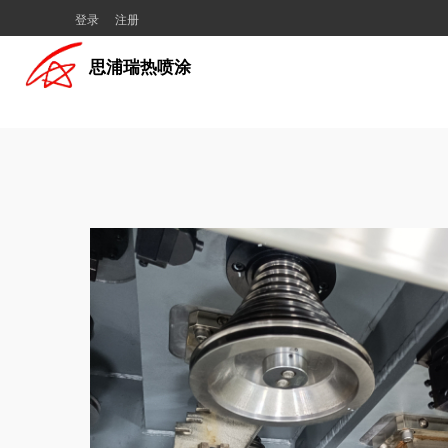
登录
注册
思浦瑞热喷涂