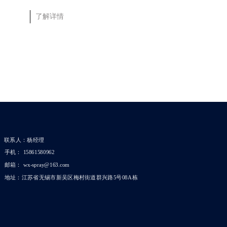
了解详情
了解详情
联系人：杨经理
手机： 15861580962
邮箱： wx-spray@163.com
地址：江苏省无锡市新吴区梅村街道群兴路5号08A栋