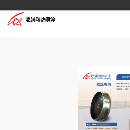
思浦瑞热喷涂