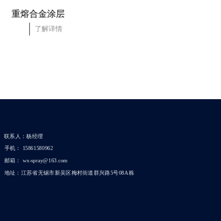
重熔合金涂层
2500立式数控车
了解详情
了解详情
联系人：杨经理
手机： 15861580962
邮箱： wx-spray@163.com
地址：江苏省无锡市新吴区梅村街道群兴路5号08A栋