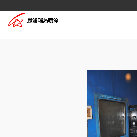
思浦瑞热喷涂