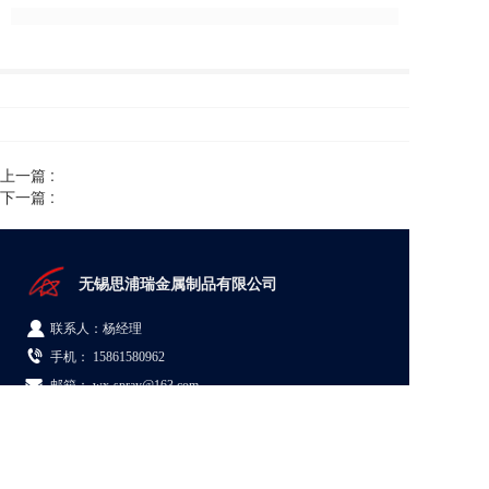
上一篇 :
下一篇 :
无锡思浦瑞金属制品有限公司  
联系人：杨经理
手机： 
15861580962
邮箱： wx-spray@163.com
地址：江苏省无锡市新吴区梅村街道群兴路5号08A栋
© Copyright 2026 无锡思浦瑞金属制品有限公司
苏ICP备19062884号-1