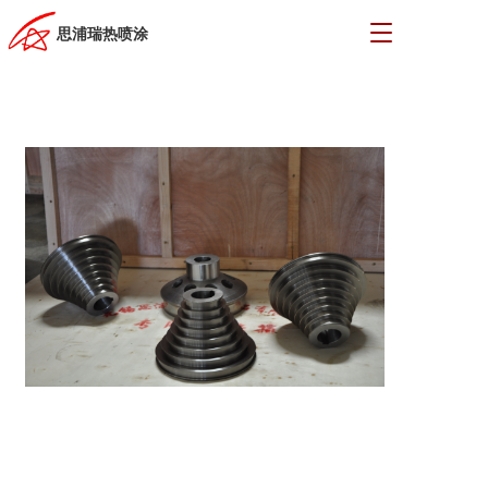
T
思浦瑞热喷涂
o
g
g
l
e
n
a
v
i
g
a
t
i
o
n