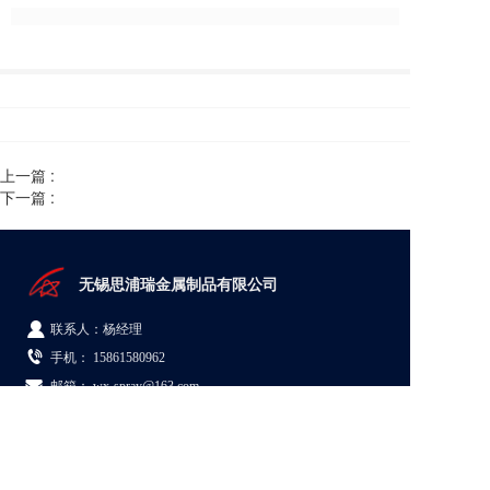
上一篇 :
下一篇 :
无锡思浦瑞金属制品有限公司  
联系人：杨经理
手机： 
15861580962
邮箱： wx-spray@163.com
地址：江苏省无锡市新吴区梅村街道群兴路5号08A栋
© Copyright 2026 无锡思浦瑞金属制品有限公司
苏ICP备19062884号-1