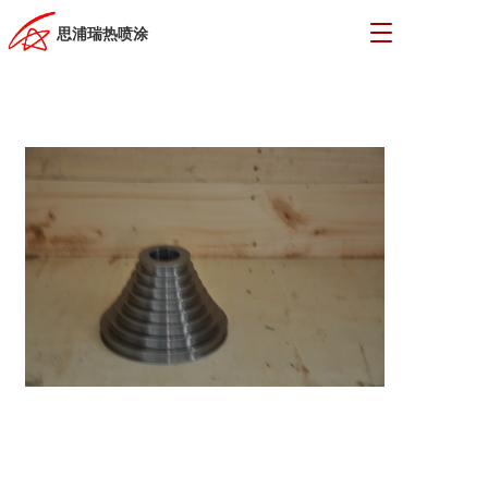
T
思浦瑞热喷涂
o
g
g
l
e
n
a
v
i
g
a
t
i
o
n