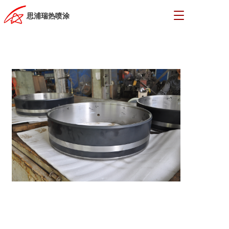
T
思浦瑞热喷涂
o
g
g
l
e
n
a
v
i
g
a
t
i
o
n