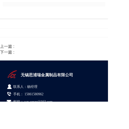
上一篇 :
下一篇 :
无锡思浦瑞金属制品有限公司  
联系人：杨经理
手机： 
15861580962
邮箱： wx-spray@163.com
地址：江苏省无锡市新吴区梅村街道群兴路5号08A栋
© Copyright 2026 无锡思浦瑞金属制品有限公司
苏ICP备19062884号-1